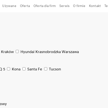
Używane
Oferta
Oferta dla firm
Serwis
O firmie
Kontakt
Te
, Kraków
Hyundai Krasnobrodzka Warszawa
Q 5
Kona
Santa Fe
Tucson
dowy