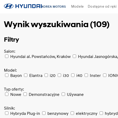
Modele
Dostępne od ręki
KOREA MOTORS
Wynik wyszukiwania (109)
Filtry
Salon:
Hyundai al. Powstańców, Kraków
Hyundai Jasnogórska
Model:
Bayon
Elantra
i20
i30
i40
Inster
IONI
Typ oferty:
Nowe
Demonstracyjne
Używane
Silnik:
Hybryda Plug-in
benzynowy
elektryczny
hybry