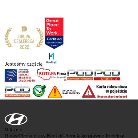
Jesteśmy częścią
O firmie
O nas
Oferty pracy
Kontakt
Regulacje prawne
Kodeksy