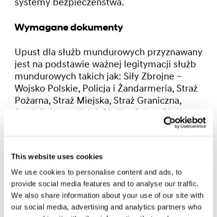
systemy bezpieczeństwa.
Wymagane dokumenty
Upust dla służb mundurowych przyznawany
jest na podstawie ważnej legitymacji służb
mundurowych takich jak: Siły Zbrojne –
Wojsko Polskie, Policja i Żandarmeria, Straż
Pożarna, Straż Miejska, Straż Graniczna,
Straż Ochrony Kolei, Służba Celna, Służba
Leśna, Służba Więzienna, Służby specjalne
typu: Agencja Wywiadu, Agencja
Bezpieczeństwa Wewnętrznego, Biuro
This website uses cookies
Ochrony Rządu.
We use cookies to personalise content and ads, to
provide social media features and to analyse our traffic.
Taksówkarze
We also share information about your use of our site with
our social media, advertising and analytics partners who