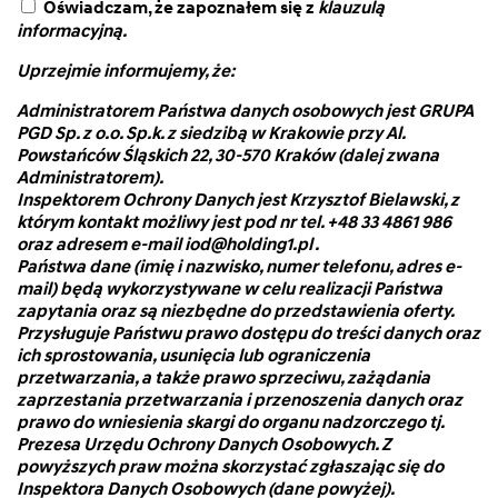
Oświadczam, że zapoznałem się z
klauzulą
informacyjną.
Uprzejmie informujemy, że:
Administratorem Państwa danych osobowych jest GRUPA
PGD Sp. z o.o. Sp.k. z siedzibą w Krakowie przy Al.
Powstańców Śląskich 22, 30-570 Kraków (dalej zwana
Administratorem).
Inspektorem Ochrony Danych jest Krzysztof Bielawski, z
którym kontakt możliwy jest pod nr tel. +48 33 4861 986
oraz adresem e-mail iod@holding1.pl .
Państwa dane (imię i nazwisko, numer telefonu, adres e-
mail) będą wykorzystywane w celu realizacji Państwa
zapytania oraz są niezbędne do przedstawienia oferty.
Przysługuje Państwu prawo dostępu do treści danych oraz
ich sprostowania, usunięcia lub ograniczenia
przetwarzania, a także prawo sprzeciwu, zażądania
zaprzestania przetwarzania i przenoszenia danych oraz
prawo do wniesienia skargi do organu nadzorczego tj.
Prezesa Urzędu Ochrony Danych Osobowych. Z
powyższych praw można skorzystać zgłaszając się do
Inspektora Danych Osobowych (dane powyżej).