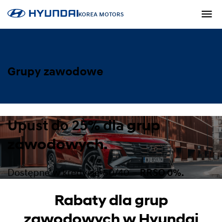
KOREA MOTORS
Grupy zawodowe
Upust do 25% dla
grup
zawodowych.
Dostępne w kredycie 60/40 –
RRSO 0%.
Rabaty dla grup
zawodowych w Hyundai