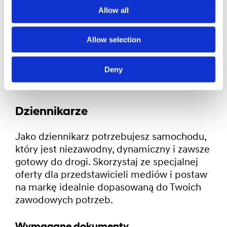
przekazania przez CFM).
Allow all
Dziennikarze
Allow selection
Deny
Dziennikarze
Jako dziennikarz potrzebujesz samochodu,
który jest niezawodny, dynamiczny i zawsze
gotowy do drogi. Skorzystaj ze specjalnej
oferty dla przedstawicieli mediów i postaw
na markę idealnie dopasowaną do Twoich
zawodowych potrzeb.
Wymagane dokumenty