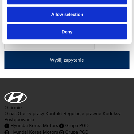
Administrator zleca wykonanie usług wsparcia IT w
imieniu i na swoją rzecz.
Allow selection
Deny
Wyślij zapytanie
O firmie
O nas
Oferty pracy
Kontakt
Regulacje prawne
Kodeksy
Postępowania
Hyundai Korea Motors
Grupa PGD
Hyundai Korea Motors
Grupa PGD