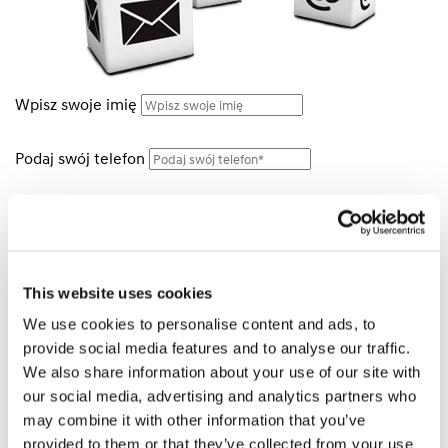
Wpisz swoje imię
Podaj swój telefon
Podaj swój e-mail
Wybierz oddział
This website uses cookies
We use cookies to personalise content and ads, to
Wiadomość
provide social media features and to analyse our traffic.
We also share information about your use of our site with
Oświadczam, że zapoznałem się z
klauzulą
our social media, advertising and analytics partners who
informacyjną.
may combine it with other information that you’ve
provided to them or that they’ve collected from your use