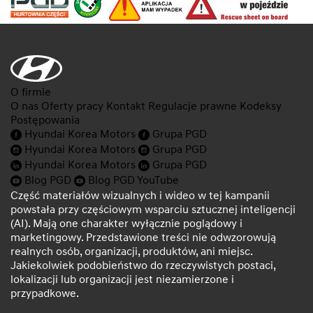
O firmie
O nas
Oferty pracy
Kontakt
Regulacje prawne
Kodeksy
Postępowania
Hyundai Korea Motors
Grupa PGD
Hyundai Korea Motors
Grupa PGD
Hyundai Korea Motors
Grupa PGD
Blog PGD
Blog PGD YouTube
Część materiałów wizualnych i wideo w tej kampanii
powstała przy częściowym wsparciu sztucznej inteligencji
(AI). Mają one charakter wyłącznie poglądowy i
marketingowy. Przedstawione treści nie odwzorowują
realnych osób, organizacji, produktów, ani miejsc.
Jakiekolwiek podobieństwo do rzeczywistych postaci,
lokalizacji lub organizacji jest niezamierzone i
przypadkowe.