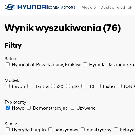
Modele
Dostępne od ręki
KOREA MOTORS
Wynik wyszukiwania (76)
Filtry
Salon:
Hyundai al. Powstańców, Kraków
Hyundai Jasnogórska
Model:
Bayon
Elantra
i20
i30
i40
Inster
IONI
Typ oferty:
Nowe
Demonstracyjne
Używane
Silnik:
Hybryda Plug-in
benzynowy
elektryczny
hybry