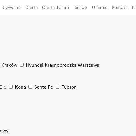
Używane
Oferta
Oferta dla firm
Serwis
O firmie
Kontakt
Te
, Kraków
Hyundai Krasnobrodzka Warszawa
Q 5
Kona
Santa Fe
Tucson
dowy