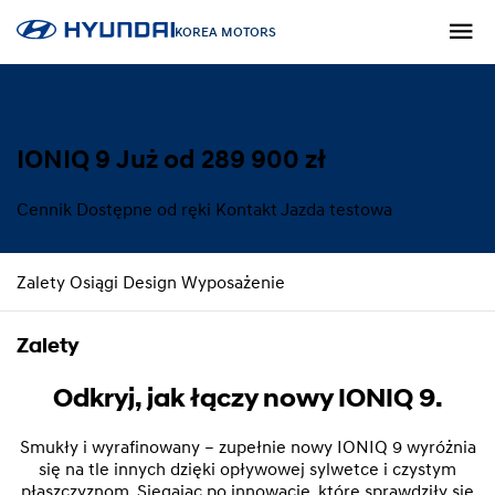
KOREA MOTORS
IONIQ 9
Już od 289 900 zł
Cennik
Dostępne od ręki
Kontakt
Jazda testowa
Zalety
Osiągi
Design
Wyposażenie
Zalety
Odkryj, jak łączy nowy IONIQ 9.
Smukły i wyrafinowany – zupełnie nowy IONIQ 9 wyróżnia
się na tle innych dzięki opływowej sylwetce i czystym
płaszczyznom. Sięgając po innowacje, które sprawdziły się