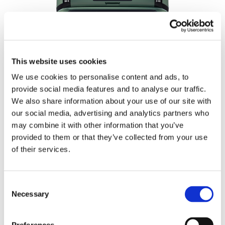
This website uses cookies
Tył.
We use cookies to personalise content and ads, to
provide social media features and to analyse our traffic.
Tył samochodu nawiązuje pikselami do nowoczesności, a z
We also share information about your use of our site with
drugiej strony – do luksusowej tradycji. Swoim szerokim,
our social media, advertising and analytics partners who
eleganckim kształtem przypomina rufę morskiego jachtu.
may combine it with other information that you’ve
provided to them or that they’ve collected from your use
of their services.
Consent
Necessary
Selection