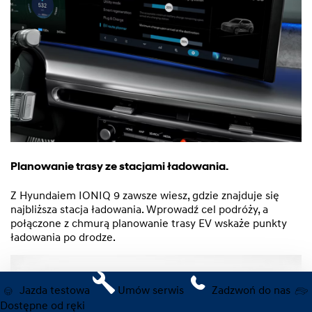
Planowanie trasy ze stacjami ładowania.
Z Hyundaiem IONIQ 9 zawsze wiesz, gdzie znajduje się
najbliższa stacja ładowania. Wprowadź cel podróży, a
połączone z chmurą planowanie trasy EV wskaże punkty
ładowania po drodze.
Jazda testowa
Umów serwis
Zadzwoń do nas
Dostępne od ręki