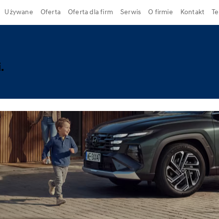
Używane
Oferta
Oferta dla firm
Serwis
O firmie
Kontakt
Te
.