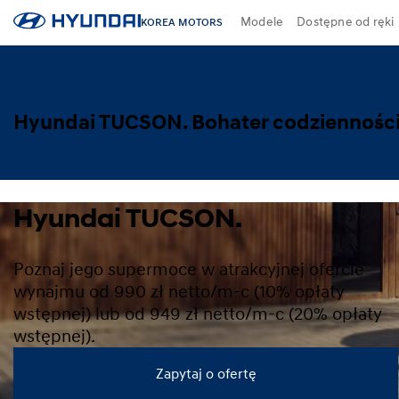
Modele
Dostępne od ręki
KOREA MOTORS
Hyundai TUCSON. Bohater codzienności
Hyundai TUCSON.
Poznaj jego supermoce w atrakcyjnej ofercie
wynajmu od 990 zł netto/m-c (10% opłaty
wstępnej) lub od 949 zł netto/m-c (20% opłaty
wstępnej).
Zapytaj o ofertę