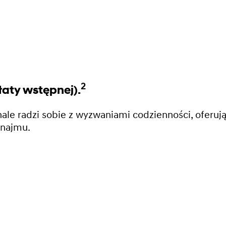
2
aty wstępnej).
e radzi sobie z wyzwaniami codzienności, oferują
ynajmu.