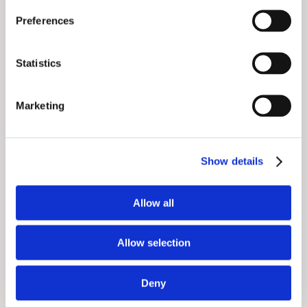
nieaktualność
.
ogłoszenia
Preferences
HYUNDAI i40 i40 SEDAN 2,0 GDI 177 KM
COMFORT PLUS PY'17
Statistics
(Samochód używany)
56 900
zł brutto
Marketing
Ten model jest dostępny w salonie
Hyundai Krasnobrodzka Warszawa
Show details
Zapytaj o ten
Tel.: 123
Najniższa cena w ostatnich 30
samochód
000 040
dniach: 56 900 zł brutto
Allow all
Allow selection
Szukasz Hyundai dostępnego od
Deny
ręki?