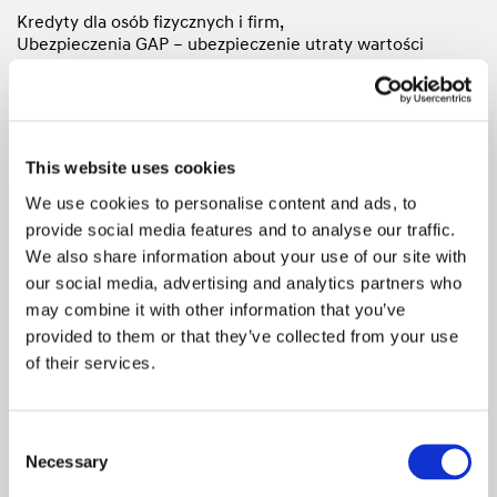
Kredyty dla osób fizycznych i firm,
Ubezpieczenia GAP – ubezpieczenie utraty wartości
samochodu
2) Ceramika samochodowa
Powyższa informacja jest zaproszeniem do zawarcia
umowy i nie stanowi oferty w rozumieniu przepisów
This website uses cookies
Kodeksu Cywilnego, nie ma charakteru prawnie wiążącego
We use cookies to personalise content and ads, to
oraz nie zobowiązuje do zawarcia umowy.
provide social media features and to analyse our traffic.
W celu sprawdzenia zgodności oferty oraz uzyskania
We also share information about your use of our site with
wszelkich informacji prosimy kontaktować się z
our social media, advertising and analytics partners who
handlowcem.
may combine it with other information that you’ve
Zapraszamy do obejrzenia auta na żywo w salonie
provided to them or that they’ve collected from your use
HYUNDAI KOREA MOTORS w Warszawie, przy ul.
Krasnobrodzkiej 5.
of their services.
Consent
Niniejsze ogłoszenie jest wyłącznie informacją handlową i
Necessary
.
, $1. Kodeksu cywilnego.
Selection
nie stanowi oferty w myśl art
66
Sprzedający
odpowiada za ewentualne błędy lub
nie