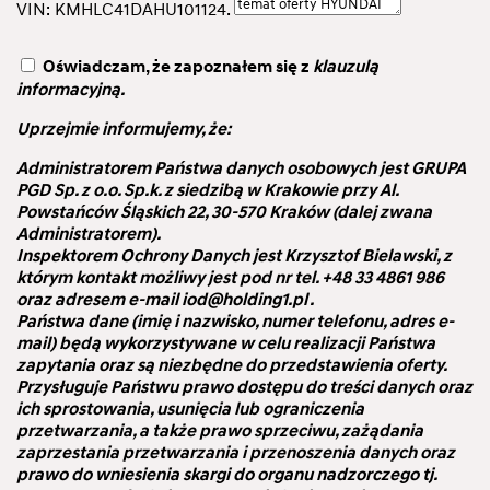
VIN: KMHLC41DAHU101124.
Oświadczam, że zapoznałem się z
klauzulą
informacyjną.
Uprzejmie informujemy, że:
Administratorem Państwa danych osobowych jest GRUPA
PGD Sp. z o.o. Sp.k. z siedzibą w Krakowie przy Al.
Powstańców Śląskich 22, 30-570 Kraków (dalej zwana
Administratorem).
Inspektorem Ochrony Danych jest Krzysztof Bielawski, z
którym kontakt możliwy jest pod nr tel. +48 33 4861 986
oraz adresem e-mail iod@holding1.pl .
Państwa dane (imię i nazwisko, numer telefonu, adres e-
mail) będą wykorzystywane w celu realizacji Państwa
zapytania oraz są niezbędne do przedstawienia oferty.
Przysługuje Państwu prawo dostępu do treści danych oraz
ich sprostowania, usunięcia lub ograniczenia
przetwarzania, a także prawo sprzeciwu, zażądania
zaprzestania przetwarzania i przenoszenia danych oraz
prawo do wniesienia skargi do organu nadzorczego tj.