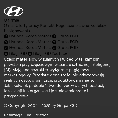
O firmie
O nas
Oferty pracy
Kontakt
Regulacje prawne
Kodeksy
Postępowania
Hyundai Korea Motors
Grupa PGD
Hyundai Korea Motors
Grupa PGD
Hyundai Korea Motors
Grupa PGD
Blog PGD
Blog PGD YouTube
Część materiałów wizualnych i wideo w tej kampanii
powstała przy częściowym wsparciu sztucznej inteligencji
(AI). Mają one charakter wyłącznie poglądowy i
marketingowy. Przedstawione treści nie odwzorowują
realnych osób, organizacji, produktów, ani miejsc.
Jakiekolwiek podobieństwo do rzeczywistych postaci,
lokalizacji lub organizacji jest niezamierzone i
przypadkowe.
© Copyright 2004 - 2025 by Grupa PGD
Realizacja: Ena Creation